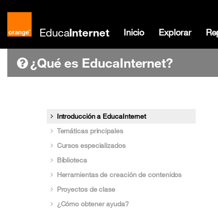
Educa
Internet
Inicio
Explorar
Rep
¿Qué es EducaInternet?
Introducción a EducaInternet
Temáticas principales
Cursos especializados
Biblioteca
Herramientas de creación de contenidos
Proyectos de clase
¿Cómo obtener ayuda?