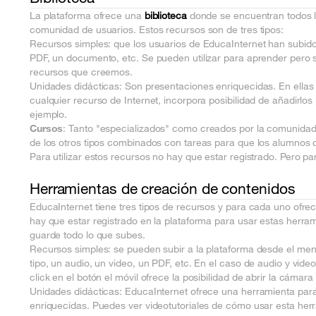
La plataforma ofrece una
biblioteca
donde se encuentran todos l
comunidad de usuarios. Estos recursos son de tres tipos:
Recursos simples: que los usuarios de EducaInternet han subido 
PDF, un documento, etc. Se pueden utilizar para aprender pero s
recursos que creemos.
Unidades didácticas: Son presentaciones enriquecidas. En ellas
cualquier recurso de Internet, incorpora posibilidad de añadirlo
ejemplo.
Cursos
: Tanto "especializados" como creados por la comunidad
de los otros tipos combinados con tareas para que los alumnos c
Para utilizar estos recursos no hay que estar registrado. Pero par
Herramientas de creación de contenidos
EducaInternet tiene tres tipos de recursos y para cada uno ofre
hay que estar registrado en la plataforma para usar estas herram
guarde todo lo que subes.
Recursos simples: se pueden subir a la plataforma desde el menú
tipo, un audio, un video, un PDF, etc. En el caso de audio y vide
click en el botón el móvil ofrece la posibilidad de abrir la cámar
Unidades didácticas: EducaInternet ofrece una herramienta par
enriquecidas. Puedes ver videotutoriales de cómo usar esta he