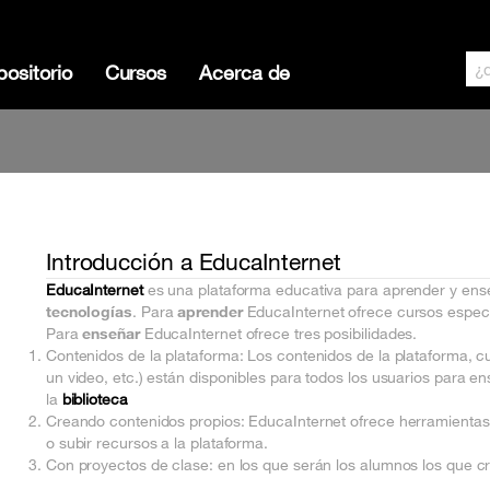
ositorio
Cursos
Acerca de
Introducción a EducaInternet
EducaInternet
es una plataforma educativa para aprender y en
tecnologías
. Para
aprender
EducaInternet ofrece cursos especi
Para
enseñar
EducaInternet ofrece tres posibilidades.
Contenidos de la plataforma: Los contenidos de la plataforma, c
un video, etc.) están disponibles para todos los usuarios para 
la
biblioteca
Creando contenidos propios: EducaInternet ofrece herramientas 
o subir recursos a la plataforma.
Con proyectos de clase: en los que serán los alumnos los que c