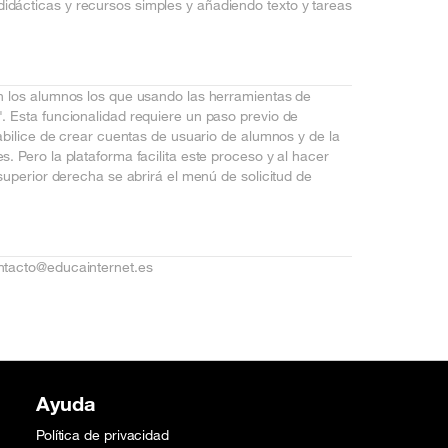
dácticas y recursos simples y añadiendo texto y tareas
n los alumnos los que usando las herramientas de
. Esta funcionalidad requiere un paso previo de
abilice de crear cuentas de usuario de alumnos y de la
 Pero la plataforma facilita este proceso y al hacer
superior derecha se abrirá el menú de solicitud de
ntacto@educainternet.es
Ayuda
Política de privacidad