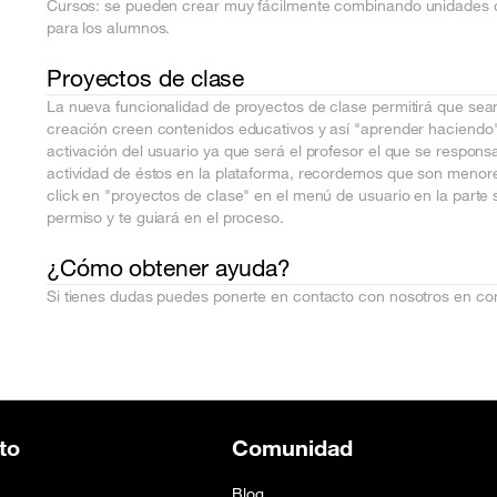
Cursos: se pueden crear muy fácilmente combinando unidades di
para los alumnos.
Proyectos de clase
La nueva funcionalidad de proyectos de clase permitirá que sea
creación creen contenidos educativos y así "aprender haciendo"
activación del usuario ya que será el profesor el que se respons
actividad de éstos en la plataforma, recordemos que son menores.
click en "proyectos de clase" en el menú de usuario en la parte 
permiso y te guiará en el proceso.
¿Cómo obtener ayuda?
Si tienes dudas puedes ponerte en contacto con nosotros en co
to
Comunidad
Blog